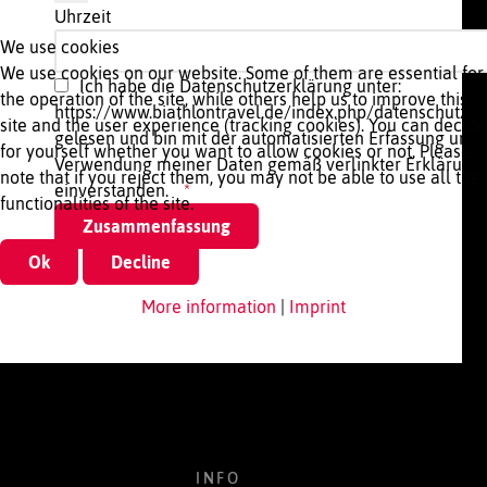
Uhrzeit
We use cookies
We use cookies on our website. Some of them are essential for
Ich habe die Datenschutzerklärung unter:
the operation of the site, while others help us to improve this
https://www.biathlontravel.de/index.php/datenschutze
site and the user experience (tracking cookies). You can decide
gelesen und bin mit der automatisierten Erfassung und
for yourself whether you want to allow cookies or not. Please
Verwendung meiner Daten gemäß verlinkter Erklärung
note that if you reject them, you may not be able to use all the
einverstanden.
functionalities of the site.
Ok
Decline
More information
|
Imprint
INFO